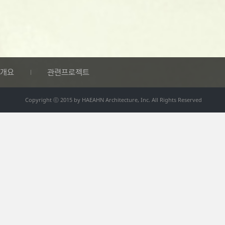
개요
관련프로젝트
Copyright ⓒ 2015 by HAEAHN Architecture, Inc. All Rights Reserved