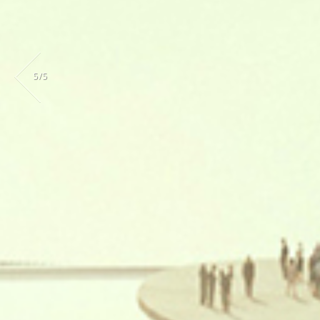
5
/
5