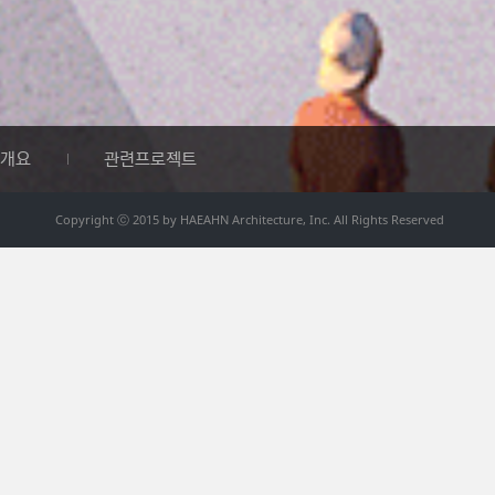
개요
관련프로젝트
Copyright ⓒ 2015 by HAEAHN Architecture, Inc. All Rights Reserved