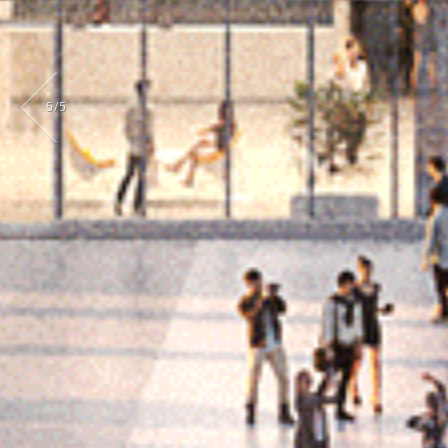
5
/
5