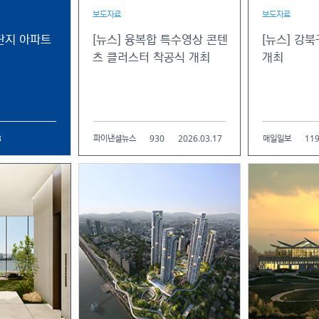
보도자료
보도자료
단지 아파트
[뉴스] 융복합 특수영상 콘텐
[뉴스] 강
츠 클러스터 착공식 개최
개최
3
930
2026.03.17
11
파이낸셜뉴스
매일일보