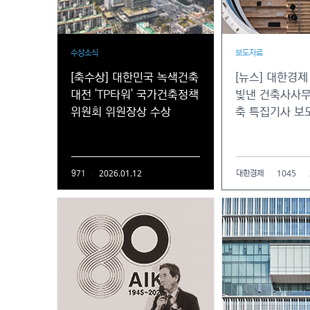
수상소식
보도자료
[축수상] 대한민국 녹색건축
[뉴스] 대한경제 
대전 'TP타워' 국가건축정책
빛낸 건축사사무
위원회 위원장상 수상
축 특집기사 보
2026.01.12
1045
971
대한경제