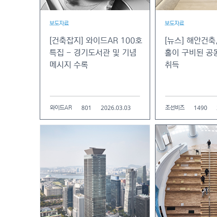
보도자료
보도자료
[건축잡지] 와이드AR 100호
[뉴스] 해안건축,
특집 - 경기도서관 및 기념
홀이 구비된 공
메시지 수록
취득
801
2026.03.03
1490
와이드AR
조선비즈