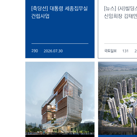
[축당선] 대통령 세종집무실
[뉴스] (사)빌
건립사업
신임회장 김태만
2026.07.30
131
2
290
국토일보