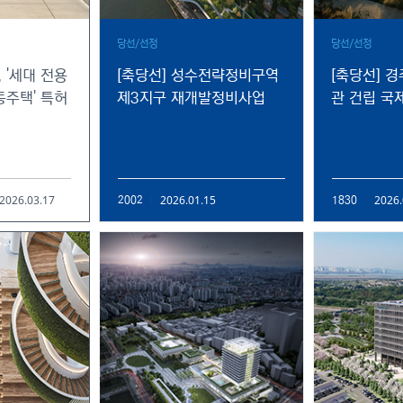
당선/선정
당선/선정
 '세대 전용
[축당선] 성수전략정비구역
[축당선] 
동주택' 특허
제3지구 재개발정비사업
관 건립 국
2026.03.17
2026.01.15
2026.
2002
1830