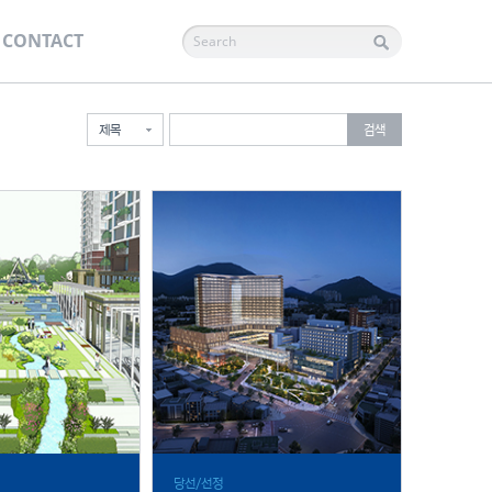
CONTACT
설
보물
녹색건축설계
특수시설
호텔/리조트
BIM설계
CM엔지니어링
도시설계
리노베이션
제목
검색
당선/선정