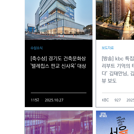
수상소식
보도자료
[축수상] 경기도 건축문화상
[방송] kbc 특
'텔레칩스 판교 신사옥' 대상
리부트 기억의 터
다’ 김태만님, 
뷰 보도
2025.10.27
927
2025
1152
KBC