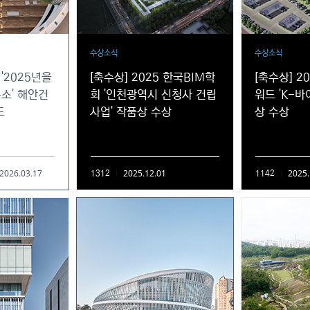
수상소식
수상소식
'2025년을
[축수상] 2025 한국BIM학
[축수상] 20
소' 해안건
회 '인천광역시 신청사 건립
워드 'K-바
도
사업' 작품상 수상
상 수상
2026.03.17
2025.12.01
2025.
1312
1142