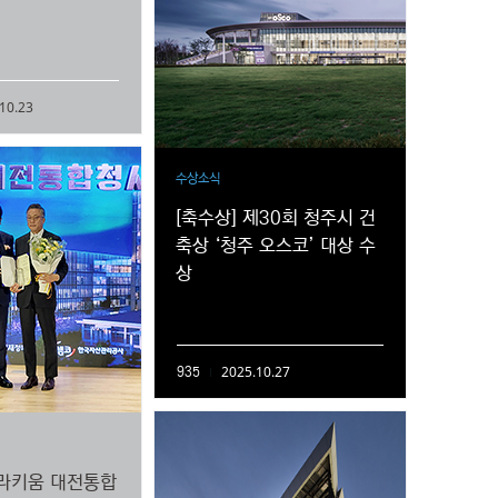
10.23
수상소식
[축수상] 제30회 청주시 건
축상 ‘청주 오스코’ 대상 수
상
2025.10.27
935
나라키움 대전통합