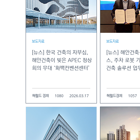
보도자료
보도자료
[뉴스] 한국 건축의 자부심,
[뉴스] 해안건
해안건축이 빚은 APEC 정상
스, 주차 로봇 
회의 무대 ‘화백컨벤션센터’
건축 솔루션 업
1080
2026.03.17
1057
헤럴드 경제
헤럴드경제