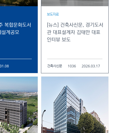
보도자료
경주 복합문화도서
[뉴스] 건축사신문, 경기도서
제설계공모
관 대표설계자 김태만 대표
인터뷰 보도
01.08
1036
2026.03.17
건축사신문