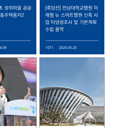
서초 성뒤마을 공공
[축당선] 전남대학교병원 미
공동주택용지2
래형 뉴 스마트병원 신축 사
업 타당성조사 및 기본계획
수립 용역
6.09
2026.05.20
1071