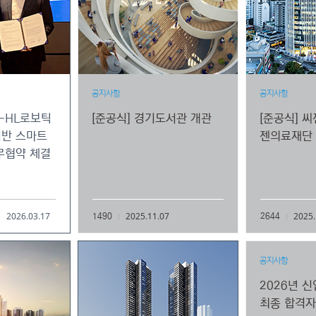
공지사항
공지사항
축-HL로보틱
[준공식] 경기도서관 개관
[준공식] 
기반 스마트
젠의료재단 
무협약 체결
2026.03.17
2025.11.07
2025.
1490
2644
공지사항
2026년 
최종 합격자