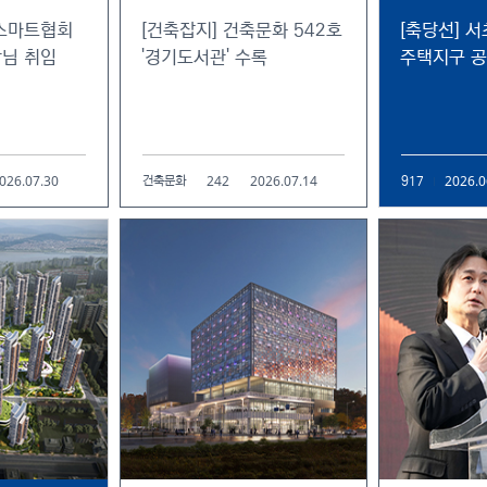
딩스마트협회
[건축잡지] 건축문화 542호
[축당선] 
님 취임
'경기도서관' 수록
주택지구 
026.07.30
242
2026.07.14
2026.0
건축문화
917