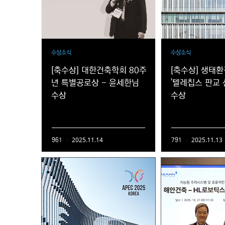
수상소식
수상소식
[축수상] 대한건축학회 80주
[축수상] 생태
년 특별공로상 - 윤세한님
'텔레칩스 판교 
수상
수상
2025.11.14
2025.11.13
961
791