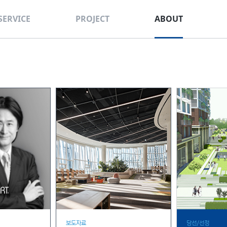
SERVICE
PROJECT
ABOUT
사업계획
ALL
OVERVIEW
주거단지
건축설계
해안웨이
주거복합
도시설계
임원소개
상업시설
의료시설설계
회사연혁
업무시설
상환경설계
수상작품
문화/전시시설
인재채용
조경설계
연구/병원/교육시
NEWS
인테리어설계
홍
보도자료
당선/선정