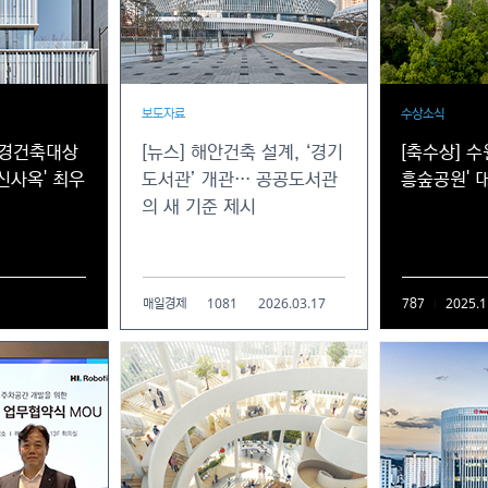
보도자료
수상소식
환경건축대상
[뉴스] 해안건축 설계, ‘경기
[축수상] 
신사옥' 최우
도서관’ 개관… 공공도서관
흥숲공원' 
의 새 기준 제시
1081
2026.03.17
2025.1
매일경제
787