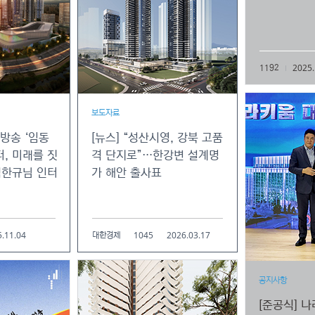
2025.
1192
보도자료
집방송 ‘임동
[뉴스] “성산시영, 강북 고품
, 미래를 짓
격 단지로”…한강변 설계명
김한규님 인터
가 해안 출사표
.11.04
1045
2026.03.17
대한경제
공지사항
[준공식] 