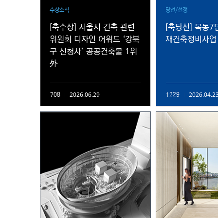
수상소식
당선/선정
[축수상] 서울시 건축 관련
[축당선] 목동7
위원회 디자인 어워드 ‘강북
재건축정비사업
구 신청사’ 공공건축물 1위
外
2026.06.29
2026.04.2
708
1229